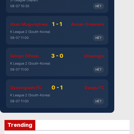
08-07 10:30
HẾT
1 - 1
Asan Mugunghwa
Ansan Greeners
K League 2 (South-Korea)
08-07 11:00
HẾT
3 - 0
Gimpo Citizen
Cheongju
K League 2 (South-Korea)
08-07 11:00
HẾT
0 - 1
Gyeongnam FC
Daegu FC
K League 2 (South-Korea)
08-07 11:00
HẾT
Trending