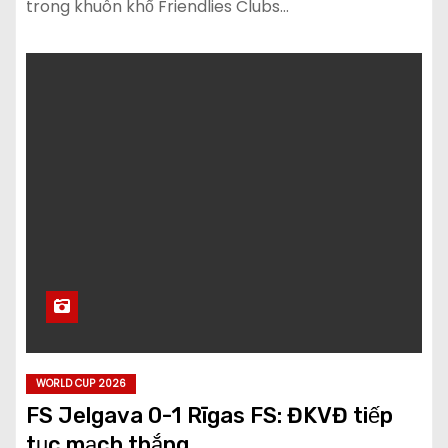
trong khuôn khổ Friendlies Clubs…
WORLD CUP 2026
FS Jelgava 0-1 Rīgas FS: ĐKVĐ tiếp
tục mạch thắng