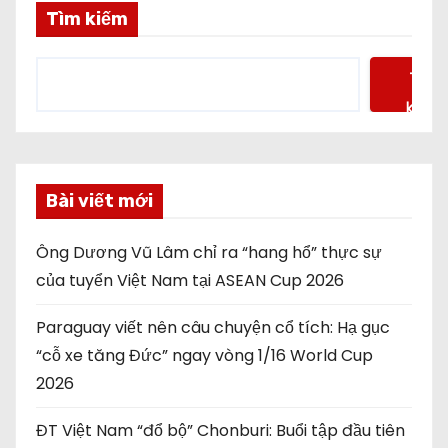
n
Tìm kiếm
t
Tìm
r
kiếm
a
n
Bài viết mới
g
Ông Dương Vũ Lâm chỉ ra “hang hổ” thực sự
b
của tuyển Việt Nam tại ASEAN Cup 2026
à
Paraguay viết nên câu chuyện cổ tích: Hạ gục
i
“cỗ xe tăng Đức” ngay vòng 1/16 World Cup
2026
v
i
ĐT Việt Nam “đổ bộ” Chonburi: Buổi tập đầu tiên