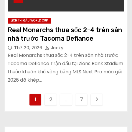
LỊCH THI ĐẤU WORLD CUP
Real Monarchs thua sốc 2-4 trên sân
nhà trước Tacoma Defiance
Th7 20, 2026
Jacky
Real Monarchs thua sốc 2-4 trên sân nhà trước
Tacoma Defiance Trận đấu tại Zions Bank Stadium
thuộc khuôn khổ vòng bảng MLS Next Pro mùa giải
2026 đã khép…
P
1
2
…
7
h
â