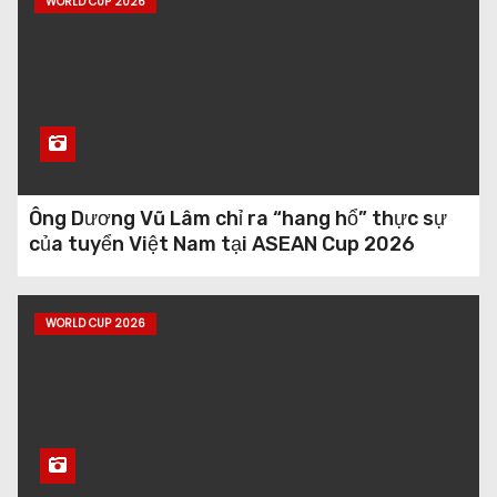
Lan
WORLD CUP 2026
Real Monarchs thua sốc 2-4 trên sân nhà
trước Tacoma Defiance
Ông Dương Vũ Lâm chỉ ra “hang hổ” thực sự
của tuyển Việt Nam tại ASEAN Cup 2026
WORLD CUP 2026