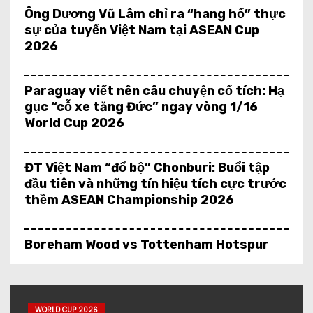
Ông Dương Vũ Lâm chỉ ra “hang hổ” thực
sự của tuyển Việt Nam tại ASEAN Cup
2026
Paraguay viết nên câu chuyện cổ tích: Hạ
gục “cỗ xe tăng Đức” ngay vòng 1/16
World Cup 2026
ĐT Việt Nam “đổ bộ” Chonburi: Buổi tập
đầu tiên và những tín hiệu tích cực trước
thềm ASEAN Championship 2026
Boreham Wood vs Tottenham Hotspur
U21: Dự đoán và phân tích kèo giao hữu
hấp dẫn
WORLD CUP 2026