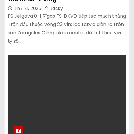
Th7 21, 2026
Jacky
FS Jelgava 0-1 Rīgas FS: ĐKVĐ tiếp tục mạch thắng
Trận đấu thuộc vòng 23 Virsliga Latvia diễn ra trên
sân Zemgales Olimpiskais centrs đã kết thúc với
tỷ số…