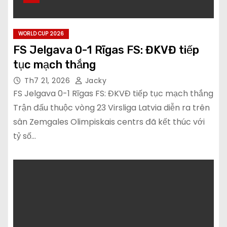
WORLD CUP 2026
FS Jelgava 0-1 Rīgas FS: ĐKVĐ tiếp
tục mạch thắng
Th7 21, 2026
Jacky
FS Jelgava 0-1 Rīgas FS: ĐKVĐ tiếp tục mạch thắng
Trận đấu thuộc vòng 23 Virsliga Latvia diễn ra trên
sân Zemgales Olimpiskais centrs đã kết thúc với
tỷ số…