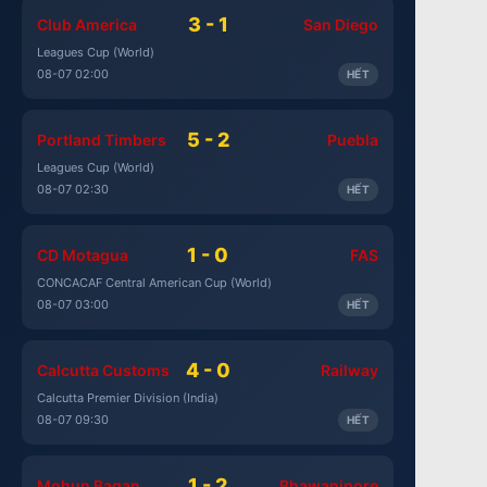
3 - 1
Club America
San Diego
Leagues Cup (World)
08-07 02:00
HẾT
5 - 2
Portland Timbers
Puebla
Leagues Cup (World)
08-07 02:30
HẾT
1 - 0
CD Motagua
FAS
CONCACAF Central American Cup (World)
08-07 03:00
HẾT
4 - 0
Calcutta Customs
Railway
Calcutta Premier Division (India)
08-07 09:30
HẾT
1 - 2
Mohun Bagan
Bhawanipore