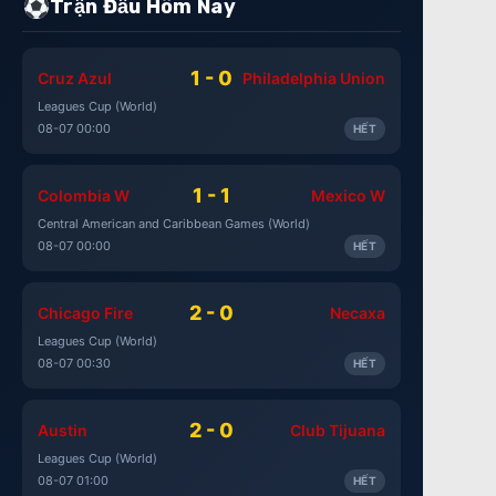
Trận Đấu Hôm Nay
1 - 0
Cruz Azul
Philadelphia Union
Leagues Cup (World)
08-07 00:00
HẾT
1 - 1
Colombia W
Mexico W
Central American and Caribbean Games (World)
08-07 00:00
HẾT
2 - 0
Chicago Fire
Necaxa
Leagues Cup (World)
08-07 00:30
HẾT
2 - 0
Austin
Club Tijuana
Leagues Cup (World)
08-07 01:00
HẾT