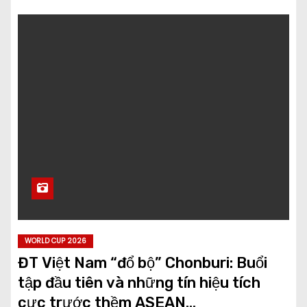
WORLD CUP 2026
ĐT Việt Nam “đổ bộ” Chonburi: Buổi
tập đầu tiên và những tín hiệu tích
cực trước thềm ASEAN