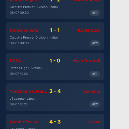
Calcutta Premier Division (India)
08-07 09:30
HẾT
1 - 1
United Kolkata
Kidderpore
Calcutta Premier Division (India)
08-07 09:30
HẾT
1 - 0
UCSA
Nyva Ternopil
Persha Liga (Ukraine)
08-07 10:00
HẾT
3 - 4
Yokohama F. Marinos
Kashima
J1 League (Japan)
08-07 10:25
HẾT
4 - 3
Gamba Osaka
Urawa
J1 League (Japan)