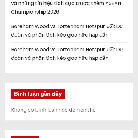
và những tín hiệu tích cực trước thềm ASEAN
ế
Championship 2026
t
Boreham Wood vs Tottenham Hotspur U21: Dự
đoán và phân tích kèo giao hữu hấp dẫn
Boreham Wood vs Tottenham Hotspur U21: Dự
đoán và phân tích kèo giao hữu hấp dẫn
Bình luận gần đây
Không có bình luận nào để hiển thị.